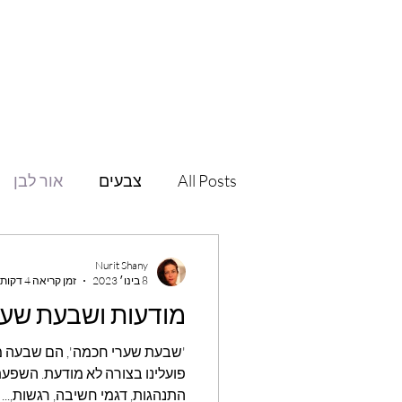
All Posts
צבעים
אור לבן
שלווה
שפה פנימית
סי
Nurit Shany
8 בינו׳ 2023
זמן קריאה 4 דקות
מודעות ושבעת שע
'שבעת שערי חכמ
התנהגות, דגמי חשיבה, רגשות,...