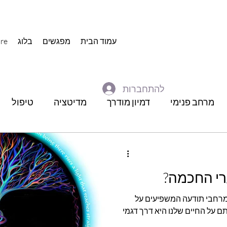
עמוד הבית
מפגשים
בלוג
re
להתחברות
מרחב פנימי
דמיון מודרך
מדיטציה
טיפול
בבוליקה
חלומות
ייעוץ
בדידות
רי החכמה?
ה', הם שבעה מרחבי תודעה המשפיעים על
פועלינו בצורה לא מודעת. השפעתם על החיים שלנו היא דרך דגמי