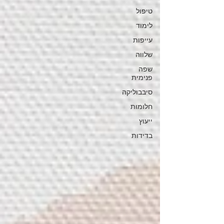
טיפול
לימוד
עייפות
שלווה
שפה
פנימית
סיבבוליקה
חלומות
ייעוץ
בדידות