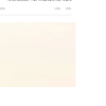
Gates of Wisdom'?
The 'Seven gates of wisdom', are seven spaces of
consciousness that influence our actions
unconsciously. Their influence on our lives is...